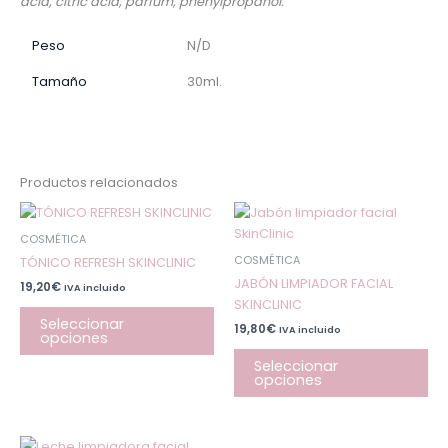
acid, citric acid, parfum, phenylpropanol.
Peso
N/D
Tamaño
30ml.
Productos relacionados
Este
Est
producto
pr
COSMÉTICA
tiene
tie
COSMÉTICA
TÓNICO REFRESH SKINCLINIC
múltiples
múl
JABÓN LIMPIADOR FACIAL
19,20
€
IVA incluido
variantes.
var
SKINCLINIC
Las
Las
Seleccionar
19,80
€
IVA incluido
opciones
opciones
op
se
se
Seleccionar
opciones
pueden
pu
elegir
ele
en
en
la
la
Este