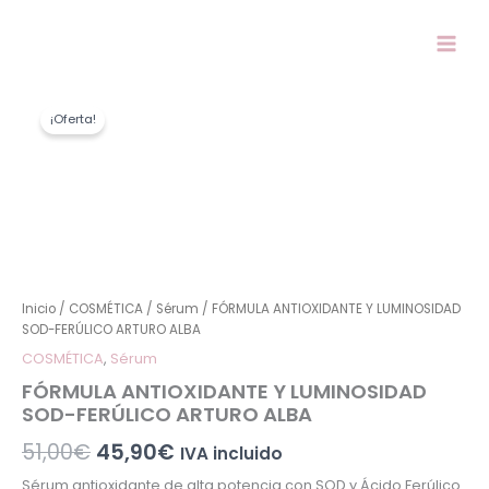
Ir
al
contenido
FÓRMULA
El
El
ANTIOXIDANTE
¡Oferta!
precio
precio
Y
LUMINOSIDAD
original
actual
SOD-
era:
es:
FERÚLICO
ARTURO
51,00€.
45,90€.
ALBA
cantidad
Inicio
/
COSMÉTICA
/
Sérum
/ FÓRMULA ANTIOXIDANTE Y LUMINOSIDAD
SOD-FERÚLICO ARTURO ALBA
COSMÉTICA
,
Sérum
FÓRMULA ANTIOXIDANTE Y LUMINOSIDAD
SOD-FERÚLICO ARTURO ALBA
51,00
€
45,90
€
IVA incluido
Sérum antioxidante de alta potencia con SOD y Ácido Ferúlico