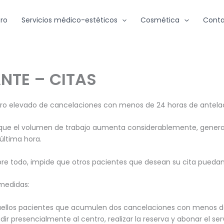
ro
Servicios médico-estéticos
Cosmética
Conta
TE – CITAS
 elevado de cancelaciones con menos de 24 horas de antelació
ue el volumen de trabajo aumenta considerablemente, generando
última hora.
bre todo, impide que otros pacientes que desean su cita puedan
 medidas:
llos pacientes que acumulen dos cancelaciones con menos de 24
udir presencialmente al centro, realizar la reserva y abonar el se