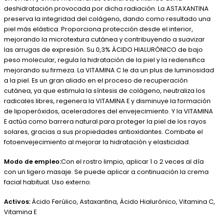
deshidratación provocada por dicha radiación. La ASTAXANTINA
preserva la integridad del colágeno, dando como resultado una
piel más elástica. Proporciona protección desde el interior,
mejorando la microtextura cutánea y contribuyendo a suavizar
las arrugas de expresión. Su 0,3% ÁCIDO HIALURÓNICO de bajo
peso molecular, regula la hidratación de la piel y la redensifica
mejorando su firmeza. La VITAMINA C le da un plus de luminosidad
a la piel. Es un gran aliado en el proceso de recuperación
cutánea, ya que estimula la síntesis de colágeno, neutraliza los
radicales libres, regenera la VITAMINA E y disminuye la formación
de lipoperóxidos, aceleradores del envejecimiento. Y la VITAMINA
E actúa como barrera natural para proteger la piel de los rayos
solares, gracias a sus propiedades antioxidantes. Combate el
fotoenvejecimiento al mejorar la hidratación y elasticidad.
Modo de empleo:
Con el rostro limpio, aplicar 1 o 2 veces al día
con un ligero masaje. Se puede aplicar a continuación la crema
facial habitual. Uso externo.
Activos:
Ácido Ferúlico, Astaxantina, Ácido Hialurónico, Vitamina C,
Vitamina E