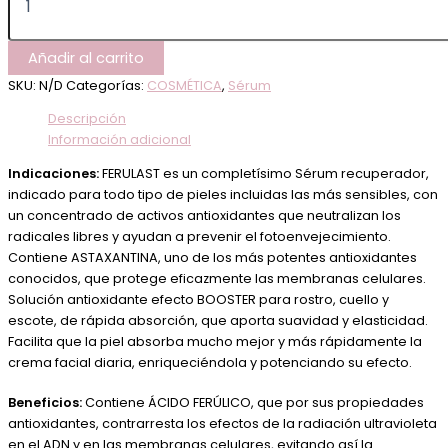
Añadir al carrito
SKU:
N/D
Categorías:
COSMÉTICA
,
Sérum
Descripción
Información adicional
Indicaciones:
FERULAST es un completísimo Sérum recuperador,
indicado para todo tipo de pieles incluidas las más sensibles, con
un concentrado de activos antioxidantes que neutralizan los
radicales libres y ayudan a prevenir el fotoenvejecimiento.
Contiene ASTAXANTINA, uno de los más potentes antioxidantes
conocidos, que protege eficazmente las membranas celulares.
Solución antioxidante efecto BOOSTER para rostro, cuello y
escote, de rápida absorción, que aporta suavidad y elasticidad.
Facilita que la piel absorba mucho mejor y más rápidamente la
crema facial diaria, enriqueciéndola y potenciando su efecto.
Beneficios:
Contiene ÁCIDO FERÚLICO, que por sus propiedades
antioxidantes, contrarresta los efectos de la radiación ultravioleta
en el ADN y en las membranas celulares, evitando así la