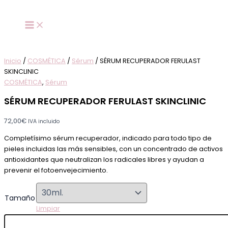
SÉRUM
Ir
Este
Este
Este
RECUPERADOR
al
producto
producto
producto
FERULAST
contenido
tiene
tiene
tiene
SKINCLINIC
múltiples
múltiples
múltiples
cantidad
variantes.
variantes.
variantes.
Las
Las
Las
Inicio
/
COSMÉTICA
/
Sérum
/ SÉRUM RECUPERADOR FERULAST
opciones
opciones
opciones
SKINCLINIC
se
se
se
COSMÉTICA
,
Sérum
pueden
pueden
pueden
SÉRUM RECUPERADOR FERULAST SKINCLINIC
elegir
elegir
elegir
en
en
en
72,00
€
IVA incluido
la
la
la
página
página
página
Completísimo sérum recuperador, indicado para todo tipo de
de
de
de
pieles incluidas las más sensibles, con un concentrado de activos
producto
producto
producto
antioxidantes que neutralizan los radicales libres y ayudan a
prevenir el fotoenvejecimiento.
Tamaño
Limpiar