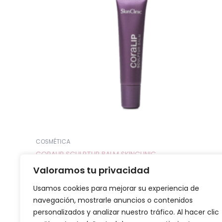
Las
opciones
se
pueden
elegir
en
la
página
de
producto
COSMÉTICA
CORALIP SCULPTUR BALM SKINCLINIC
21,90
€
Valoramos tu privacidad
IVA incluido
Seleccionar opciones
Usamos cookies para mejorar su experiencia de
navegación, mostrarle anuncios o contenidos
personalizados y analizar nuestro tráfico. Al hacer clic