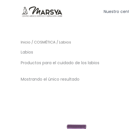
Ir
al
Nuestro cen
contenido
Inicio
/
COSMÉTICA
/ Labios
Labios
Productos para el cuidado de los labios
Mostrando el único resultado
Este
producto
tiene
múltiples
variantes.