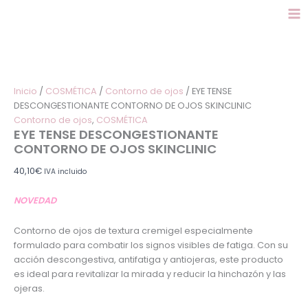
EYE
Ir
Este
Este
Este
TENSE
al
producto
producto
producto
DESCONGESTIONANTE
contenido
tiene
tiene
tiene
CONTORNO
múltiples
múltiples
múltiples
DE
variantes.
variantes.
variantes.
OJOS
Las
Las
Las
SKINCLINIC
Inicio
/
COSMÉTICA
/
Contorno de ojos
/ EYE TENSE
opciones
opciones
opciones
cantidad
DESCONGESTIONANTE CONTORNO DE OJOS SKINCLINIC
se
se
se
Contorno de ojos
,
COSMÉTICA
pueden
pueden
pueden
EYE TENSE DESCONGESTIONANTE
elegir
elegir
elegir
CONTORNO DE OJOS SKINCLINIC
en
en
en
la
la
la
40,10
€
IVA incluido
página
página
página
de
de
de
NOVEDAD
producto
producto
producto
Contorno de ojos de textura cremigel especialmente
formulado para combatir los signos visibles de fatiga. Con su
acción descongestiva, antifatiga y antiojeras, este producto
es ideal para revitalizar la mirada y reducir la hinchazón y las
ojeras.