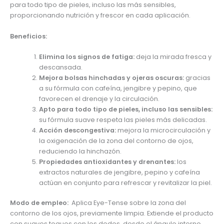
para todo tipo de pieles, incluso las más sensibles,
proporcionando nutrición y frescor en cada aplicación.
Beneficios:
Elimina los signos de fatiga:
deja la mirada fresca y
descansada.
Mejora bolsas hinchadas y ojeras oscuras:
gracias
a su fórmula con cafeína, jengibre y pepino, que
favorecen el drenaje y la circulación.
Apto para todo tipo de pieles, incluso las sensibles:
su fórmula suave respeta las pieles más delicadas.
Acción descongestiva:
mejora la microcirculación y
la oxigenación de la zona del contorno de ojos,
reduciendo la hinchazón.
Propiedades antioxidantes y drenantes:
los
extractos naturales de jengibre, pepino y cafeína
actúan en conjunto para refrescar y revitalizar la piel.
Modo de empleo:
Aplica Eye-Tense sobre la zona del
contorno de los ojos, previamente limpia. Extiende el producto
con suaves toques con los dedos, desde el ángulo interno