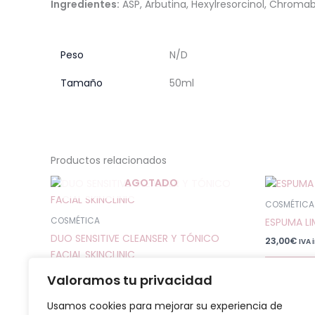
Ingredientes:
ASP, Arbutina, Hexylresorcinol, Chromab
Peso
N/D
Tamaño
50ml
Productos relacionados
AGOTADO
COSMÉTICA
ESPUMA LI
COSMÉTICA
DUO SENSITIVE CLEANSER Y TÓNICO
23,00
€
IVA 
FACIAL SKINCLINIC
Selecc
35,00
€
IVA incluido
Valoramos tu privacidad
Leer más
Usamos cookies para mejorar su experiencia de