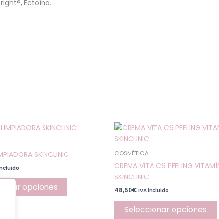
right®, Ectoína.
Este
producto
tiene
MPIADORA SKINCLINIC
COSMÉTICA
múltiples
CREMA VITA C6 PEELING VITAM
incluido
variantes.
SKINCLINIC
Las
ionar opciones
48,50
€
IVA incluido
opciones
se
Seleccionar opciones
pueden