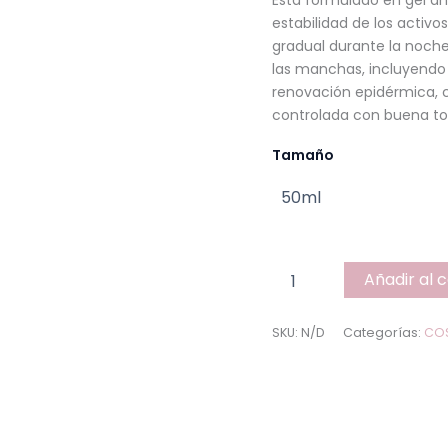
Está formulado en gel anh
estabilidad de los activo
gradual durante la noche
las manchas, incluyendo l
renovación epidérmica, 
controlada con buena to
Tamaño
Añadir al c
SKU:
N/D
Categorías:
CO