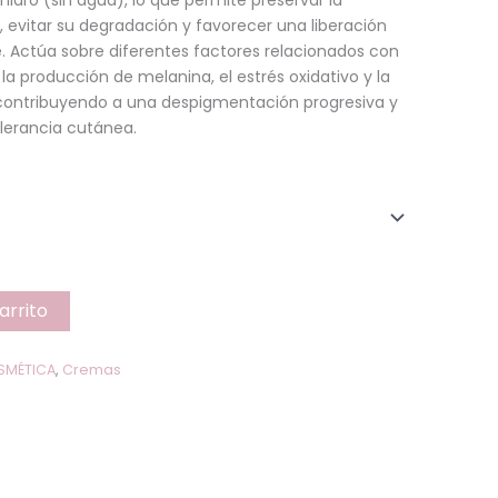
idro (sin agua), lo que permite preservar la
s, evitar su degradación y favorecer una liberación
. Actúa sobre diferentes factores relacionados con
a producción de melanina, el estrés oxidativo y la
contribuyendo a una despigmentación progresiva y
lerancia cutánea.
arrito
SMÉTICA
,
Cremas