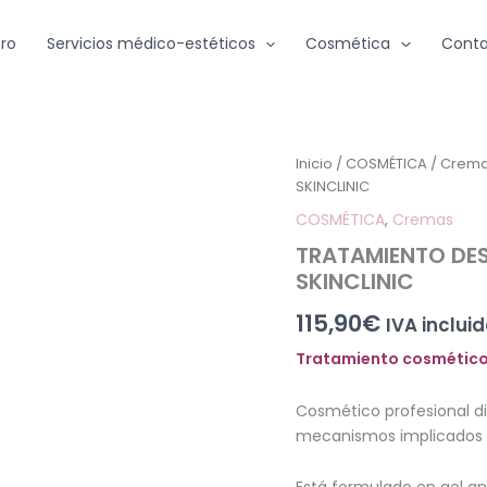
ro
Servicios médico-estéticos
Cosmética
Conta
TRATAMIENTO
Inicio
/
COSMÉTICA
/
Crem
DESPIGMENTANTE
SKINCLINIC
MELANYC
COSMÉTICA
,
Cremas
PRO
SKINCLINIC
TRATAMIENTO DE
cantidad
SKINCLINIC
115,90
€
IVA inclui
Tratamiento cosmético
Cosmético profesional di
mecanismos implicados 