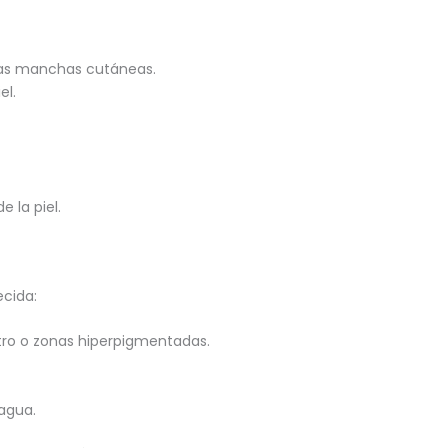
 las manchas cutáneas.
el.
e la piel.
ecida:
tro o zonas hiperpigmentadas.
 agua.