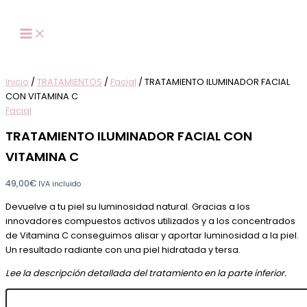
TRATAMIENTO
Ir
Rango
Este
Este
ILUMINADOR
al
de
producto
pro
FACIAL
contenido
precios:
tiene
tie
CON
desde
múltiples
múl
VITAMINA
50,00€
variantes.
vari
C
hasta
Las
Las
Inicio
/
TRATAMIENTOS
/
Facial
/ TRATAMIENTO ILUMINADOR FACIAL
cantidad
208,00€
opciones
opc
CON VITAMINA C
se
se
Facial
pueden
pue
TRATAMIENTO ILUMINADOR FACIAL CON
elegir
eleg
en
en
VITAMINA C
la
la
página
pág
49,00
€
IVA incluido
de
de
Devuelve a tu piel su luminosidad natural. Gracias a los
producto
pro
innovadores compuestos activos utilizados y a los concentrados
de Vitamina C conseguimos alisar y aportar luminosidad a la piel.
Un resultado radiante con una piel hidratada y tersa.
Lee la descripción detallada del tratamiento en la parte inferior.