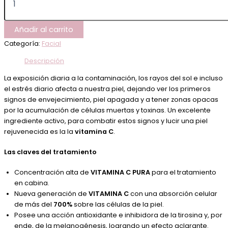
Añadir al carrito
Categoría:
Facial
Descripción
La exposición diaria a la contaminación, los rayos del sol e incluso
el estrés diario afecta a nuestra piel, dejando ver los primeros
signos de envejecimiento, piel apagada y a tener zonas opacas
por la acumulación de células muertas y toxinas. Un excelente
ingrediente activo, para combatir estos signos y lucir una piel
rejuvenecida es la la
vitamina C
.
Las claves del tratamiento
Concentración alta de
VITAMINA C PURA
para el tratamiento
en cabina.
Nueva generación de
VITAMINA C
con una absorción celular
de más del
700%
sobre las células de la piel.
Posee una acción antioxidante e inhibidora de la tirosina y, por
ende, de la melanogénesis, logrando un efecto aclarante.