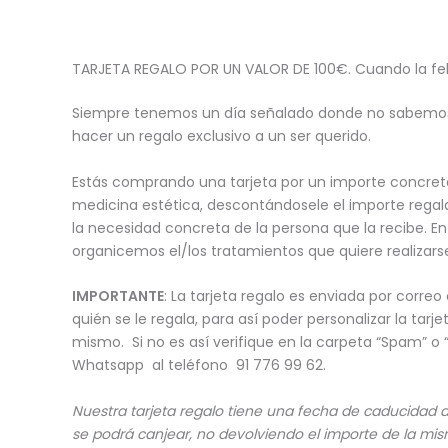
Descripción
TARJETA REGALO POR UN VALOR DE 100€. Cuando la fel
Siempre tenemos un día señalado donde no sabemos q
hacer un regalo exclusivo a un ser querido.
Estás comprando una tarjeta por un importe concreto.
medicina estética, descontándosele el importe regal
la necesidad concreta de la persona que la recibe. En
organicemos el/los tratamientos que quiere realizar
IMPORTANTE
: La tarjeta regalo es enviada por correo
quién se le regala, para así poder personalizar la tarje
mismo. Si no es así verifique en la carpeta “Spam” o “
Whatsapp al teléfono 91 776 99 62.
Nuestra tarjeta regalo tiene una fecha de caducidad
se podrá canjear, no devolviendo el importe de la mi