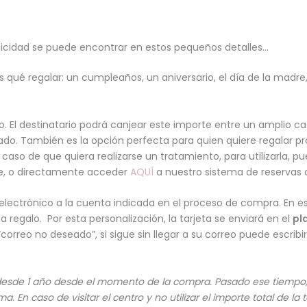
icidad se puede encontrar en estos pequeños detalles…
ué regalar: un cumpleaños, un aniversario, el día de la madr
 El destinatario podrá canjear este importe entre un amplio cat
ado. También es la opción perfecta para quien quiere regalar 
 caso de que quiera realizarse un tratamiento, para utilizarla, 
se, o directamente acceder
AQUÍ
a nuestro sistema de reservas o
 electrónico a la cuenta indicada en el proceso de compra. En es
ta regalo. Por esta personalización, la tarjeta se enviará en el
pl
correo no deseado”, si sigue sin llegar a su correo puede escrib
 desde 1 año desde el momento de la compra.
Pasado ese tiempo, 
sma.
En caso de visitar el centro y no utilizar el importe total de la