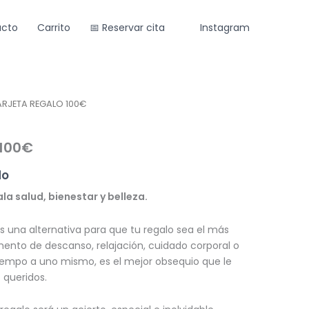
cto
Carrito
📅 Reservar cita
Instagram
ARJETA REGALO 100€
 100€
do
la salud, bienestar y belleza.
 una alternativa para que tu regalo sea el más
ento de descanso, relajación, cuidado corporal o
iempo a uno mismo, es el mejor obsequio que le
 queridos.