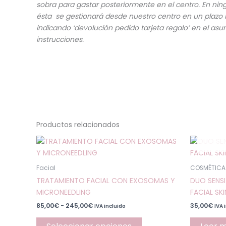
sobra para gastar posteriormente en el centro. En nin
ésta se gestionará desde nuestro centro en un plazo 
indicando ‘devolución pedido tarjeta regalo’ en el as
instrucciones.
Productos relacionados
Rango
Este
de
producto
precios:
desde
tiene
Facial
COSMÉTICA
85,00€
múltiples
hasta
TRATAMIENTO FACIAL CON EXOSOMAS Y
DUO SENSI
variantes.
245,00€
MICRONEEDLING
FACIAL SKI
Las
85,00
€
-
245,00
€
35,00
€
IVA incluido
IVA 
opciones
se