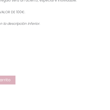
egalo será un acierto, especial e inolvidable.
VALOR DE 100€.
la descripción inferior.
arrito