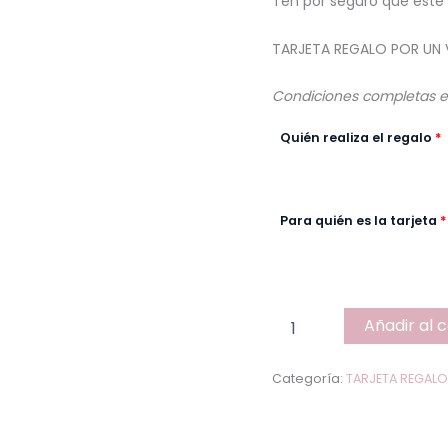
Ten por seguro que este r
TARJETA REGALO POR UN 
Condiciones completas en 
Quién realiza el regalo
*
Para quién es la tarjeta
*
Añadir al c
Categoría:
TARJETA REGALO