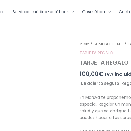
ro
Servicios médico-estéticos
Cosmética
Conta
TARJETA
Inicio
/
TARJETA REGALO
/ T
REGALO
TARJETA REGALO
100€
cantidad
TARJETA REGALO
100,00
€
IVA inclui
¡Un acierto seguro! Rega
En Marsya te proponemos
especial. Regalar un mom
salud y que se dedique t
puedes hacer a tus seres