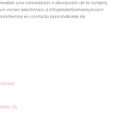
realizar una cancelación o devolución de la compra,
 un correo electrónico a info@esteticamarsya.com
 pondremos en contacto para indicarle las
Este
producto
tiene
múltiples
SING OIL
variantes.
Las
opciones
se