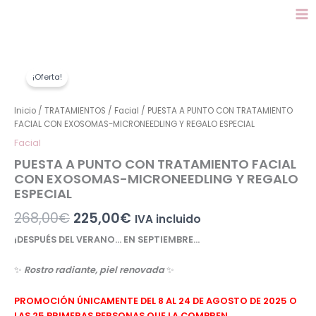
Ir
al
contenido
PUESTA
El
El
A
¡Oferta!
precio
precio
PUNTO
CON
original
actual
Inicio
/
TRATAMIENTOS
/
Facial
/ PUESTA A PUNTO CON TRATAMIENTO
TRATAMIENTO
FACIAL CON EXOSOMAS-MICRONEEDLING Y REGALO ESPECIAL
era:
es:
FACIAL
Facial
CON
268,00€.
225,00€.
EXOSOMAS-
PUESTA A PUNTO CON TRATAMIENTO FACIAL
MICRONEEDLING
CON EXOSOMAS-MICRONEEDLING Y REGALO
Y
ESPECIAL
REGALO
268,00
€
225,00
€
ESPECIAL
IVA incluido
cantidad
¡DESPUÉS DEL VERANO… EN SEPTIEMBRE…
✨
Rostro radiante, piel renovada
✨
PROMOCIÓN ÚNICAMENTE DEL 8 AL 24 DE AGOSTO DE 2025 O
LAS 25 PRIMERAS PERSONAS QUE LA COMPREN.