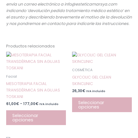
envía un correo electrónico a info@esteticamarsya.com
indicando ‘devolución pedido tratamiento médico estético’ en
el asunto y describiendo brevemente el motivo de la devolución
y nos pondremos en contacto para indicarle las instrucciones.
Productos relacionados
Rango
Este
Est
de
producto
pr
precios:
desde
tiene
tie
COSMÉTICA
61,00€
múltiples
múl
hasta
Facial
GLYCOLIC GEL CLEAN
177,00€
variantes.
var
MESOTERAPIA FACIAL
SKINCLINIC
Las
Las
TRANSDÉRMICA SIN AGUJAS
26,30
€
IVA incluido
opciones
op
TOSKANI
se
se
Seleccionar
61,00
€
-
177,00
€
IVA incluido
opciones
pueden
pu
elegir
ele
Seleccionar
opciones
en
en
la
la
página
pá