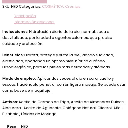
SKU:
N/D
Categorías:
COSMÉTICA
,
Cremas
Descripción
Información adicional
Indicaciones:
Hidratación diaria de la piel normal, seca o
desvitalizada, por la edad o agentes externos, que precise
cuidado y protección.
Beneficios:
Hidrata, protege y nutre la piel, dando suavidad,
elasticidad, aportando un óptimo nivel hídrico cutáneo.
Hipoalergénica, para las pieles más delicadas y atópicas.
Modo de empleo:
Aplicar dos veces al día en cara, cuello y
escote, haciéndola penetrar con un ligero masaje. Se puede usar
como base de maquillaje.
Activos:
Aceite de Germen de Trigo, Aceite de Almendras Dulces,
Aloe Vera , Aceite de Aguacate, Colágeno Natural, Glicerol, Alfa-
Bisabolol, Lípidos de Moringa.
Peso
N/D