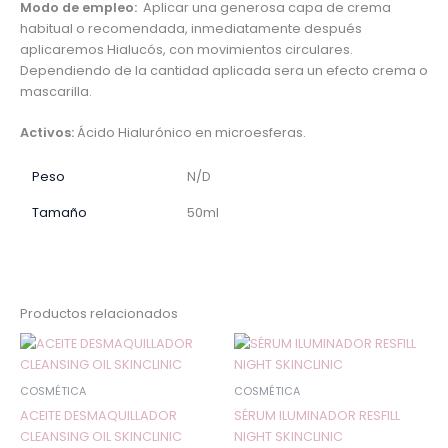
Modo de empleo:
Aplicar una generosa capa de crema
habitual o recomendada, inmediatamente después
aplicaremos Hialucós, con movimientos circulares.
Dependiendo de la cantidad aplicada sera un efecto crema o
mascarilla.
Activos:
Ácido Hialurónico en microesferas.
Peso
N/D
Tamaño
50ml
Productos relacionados
Este
Est
producto
pr
tiene
tie
COSMÉTICA
COSMÉTICA
múltiples
múl
ACEITE DESMAQUILLADOR
SÉRUM ILUMINADOR RESFILL
variantes.
var
CLEANSING OIL SKINCLINIC
NIGHT SKINCLINIC
Las
Las