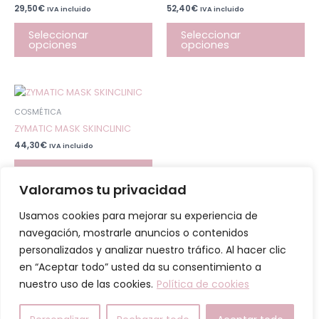
29,50
€
52,40
€
IVA incluido
IVA incluido
opciones
op
se
se
Seleccionar
Seleccionar
opciones
opciones
pueden
pu
elegir
ele
en
en
la
la
Este
página
pá
producto
COSMÉTICA
de
de
tiene
ZYMATIC MASK SKINCLINIC
producto
pr
múltiples
44,30
€
IVA incluido
variantes.
Las
Seleccionar
opciones
opciones
Valoramos tu privacidad
se
pueden
Usamos cookies para mejorar su experiencia de
elegir
navegación, mostrarle anuncios o contenidos
Todos los derechos © 2026 Marsya Henko Group SL
en
personalizados y analizar nuestro tráfico. Al hacer clic
la
en “Aceptar todo” usted da su consentimiento a
página
Política de Cookies
nuestro uso de las cookies.
Política de cookies
de
Política de Privacidad y Condiciones generales.
producto
Política de compras