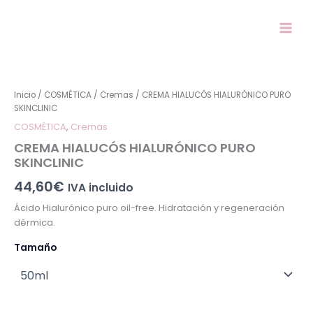
Ir
al
contenido
CREMA
HIALUCÓS
HIALURÓNICO
Inicio
/
COSMÉTICA
/
Cremas
/ CREMA HIALUCÓS HIALURÓNICO PURO
PURO
SKINCLINIC
SKINCLINIC
COSMÉTICA
,
Cremas
cantidad
CREMA HIALUCÓS HIALURÓNICO PURO
SKINCLINIC
44,60
€
IVA incluido
Ácido Hialurónico puro oil-free. Hidratación y regeneración
dérmica.
Tamaño