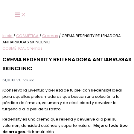
CREMA
Ir
Este
Este
REDENSITY
al
producto
producto
RELLENADORA
contenido
tiene
tiene
ANTIARRUGAS
múltiples
múltiples
SKINCLINIC
variantes.
variantes.
cantidad
Las
Las
Inicio
/
COSMÉTICA
/
Cremas
/ CREMA REDENSITY RELLENADORA
opciones
opciones
ANTIARRUGAS SKINCLINIC
se
se
COSMÉTICA
,
Cremas
pueden
pueden
CREMA REDENSITY RELLENADORA ANTIARRUGAS
elegir
elegir
en
en
SKINCLINIC
la
la
página
página
61,30
€
IVA incluido
de
de
¡Conserva la juventud y belleza de tu piel con Redensity! Ideal
producto
producto
para aquellas pieles maduras que buscan una solución a la
pérdida de firmeza, volumen y de elasticidad y devolver la
turgencia a la piel de tu rostro.
Redensity es una crema que rellena y devuelve a la piel su
volumen, densidad cutánea y soporte natural.
Mejora todo tipo
de arrugas.
Hidronutrición.