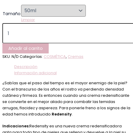
Tamaño
Limpiar
Añadir al carrito
SKU:
N/D
Categorías:
COSMÉTICA
,
Cremas
Descripción
Información adicional
¿Sabías que el paso del tiempo es el mayor enemigo de la piel?
Con el transcurso de los años el rostro va perdiendo densidad
cutánea y firmeza. Es entonces cuando una crema redensificante
se convierte en el mejor aliado para combatir las temidas
arrugas, flacidez y aspereza. Para ponerle freno a los signos de la
edad hemos introducido
Redensity
.
Indicaciones:
Redensity es una nueva crema redensificadora
apta para todo tipo de pieles que rellena y devuelve a la piel su