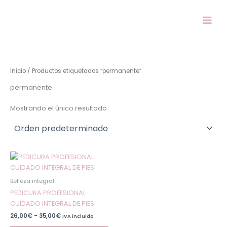
Ir
al
contenido
Inicio
/ Productos etiquetados “permanente”
permanente
Mostrando el único resultado
Rango
Este
de
producto
precios:
desde
tiene
Belleza integral
26,00€
múltiples
hasta
PEDICURA PROFESIONAL ·
35,00€
variantes.
CUIDADO INTEGRAL DE PIES
Las
26,00
€
-
35,00
€
IVA incluido
opciones