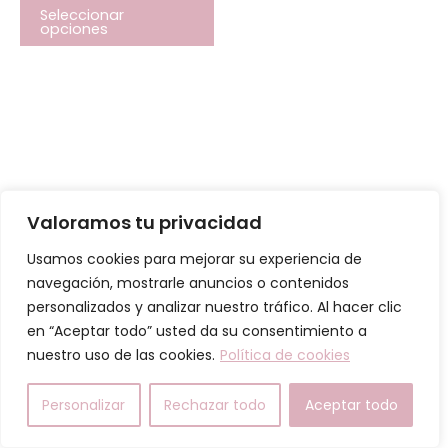
se
Seleccionar
opciones
pueden
elegir
en
la
página
de
producto
Valoramos tu privacidad
Usamos cookies para mejorar su experiencia de
navegación, mostrarle anuncios o contenidos
Todos los derechos © 2026 Marsya Henko Group SL
personalizados y analizar nuestro tráfico. Al hacer clic
en “Aceptar todo” usted da su consentimiento a
Política de Cookies
nuestro uso de las cookies.
Política de cookies
Política de Privacidad y Condiciones generales.
Política de compras
Personalizar
Rechazar todo
Aceptar todo
COMUNICADO IMPORTANTE – CITAS