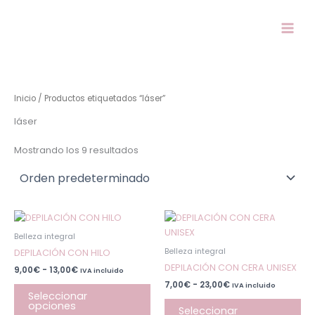
Ir
al
contenido
Inicio
/ Productos etiquetados “láser”
láser
Mostrando los 9 resultados
Rango
Rango
Este
Est
de
de
producto
pr
precios:
precios:
Belleza integral
desde
desde
tiene
tie
Belleza integral
DEPILACIÓN CON HILO
9,00€
7,00€
múltiples
múl
hasta
hasta
DEPILACIÓN CON CERA UNISEX
9,00
€
-
13,00
€
IVA incluido
13,00€
23,00€
variantes.
var
7,00
€
-
23,00
€
IVA incluido
Las
Las
Seleccionar
opciones
opciones
op
Seleccionar