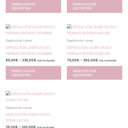
se
se
Seleccionar
Seleccionar
opciones
opciones
pueden
pu
elegir
ele
en
en
la
la
Rango
Rango
Este
Est
de
de
página
pá
producto
pr
precios:
precios:
de
de
desde
desde
tiene
tie
Depilación Láser
Depilación Láser
85,00€
75,00€
producto
pr
múltiples
múl
hasta
hasta
DEPILACIÓN LÁSER DIODO
DEPILACIÓN LÁSER DIODO
335,00€
300,00€
variantes.
var
PIERNAS ENTERAS HOMBRE
PIERNAS ENTERAS MUJER
Las
Las
85,00
€
-
335,00
€
75,00
€
-
300,00
€
IVA incluido
IVA incluido
opciones
op
se
se
Seleccionar
Seleccionar
opciones
opciones
pueden
pu
elegir
ele
en
en
la
la
Rango
Este
de
página
pá
producto
precios:
de
de
desde
tiene
Depilación Láser
25,00€
producto
pr
múltiples
hasta
DEPILACIÓN LÁSER DIODO
100,00€
variantes.
ZONA FACIAL
Las
25,00
€
-
100,00
€
IVA incluido