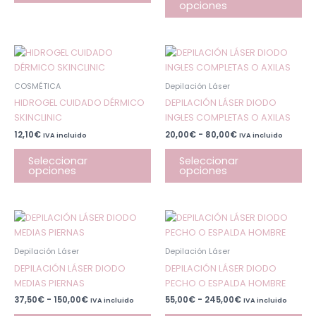
opciones
se
se
pueden
pu
elegir
ele
en
en
Rango
Este
Est
de
la
la
producto
pr
precios:
página
pá
desde
tiene
tie
COSMÉTICA
Depilación Láser
20,00€
de
de
múltiples
múl
hasta
HIDROGEL CUIDADO DÉRMICO
DEPILACIÓN LÁSER DIODO
producto
pr
80,00€
variantes.
var
SKINCLINIC
INGLES COMPLETAS O AXILAS
Las
Las
12,10
€
20,00
€
-
80,00
€
IVA incluido
IVA incluido
opciones
op
se
se
Seleccionar
Seleccionar
opciones
opciones
pueden
pu
elegir
ele
en
en
la
la
Rango
Rango
Este
Est
de
de
página
pá
producto
pr
precios:
precios:
de
de
desde
desde
tiene
tie
Depilación Láser
Depilación Láser
37,50€
55,00€
producto
pr
múltiples
múl
hasta
hasta
DEPILACIÓN LÁSER DIODO
DEPILACIÓN LÁSER DIODO
150,00€
245,00€
variantes.
var
MEDIAS PIERNAS
PECHO O ESPALDA HOMBRE
Las
Las
37,50
€
-
150,00
€
55,00
€
-
245,00
€
IVA incluido
IVA incluido
opciones
op