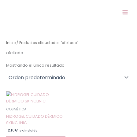
Ir
al
contenido
Inicio
/ Productos etiquetados “afeitado”
afeitado
Mostrando el único resultado
Este
producto
tiene
COSMÉTICA
múltiples
HIDROGEL CUIDADO DÉRMICO
variantes.
SKINCLINIC
Las
12,10
€
IVA incluido
opciones