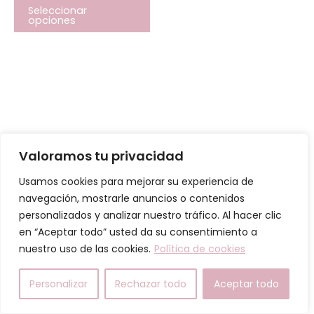
se
Seleccionar
opciones
pueden
elegir
en
la
página
de
producto
Valoramos tu privacidad
Usamos cookies para mejorar su experiencia de
navegación, mostrarle anuncios o contenidos
Todos los derechos © 2026 Marsya Henko Group SL
personalizados y analizar nuestro tráfico. Al hacer clic
en “Aceptar todo” usted da su consentimiento a
Política de Cookies
nuestro uso de las cookies.
Política de cookies
Política de Privacidad y Condiciones generales.
Política de compras
Personalizar
Rechazar todo
Aceptar todo
COMUNICADO IMPORTANTE – CITAS